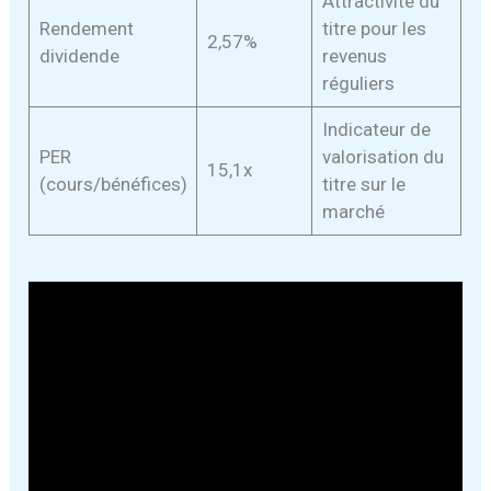
Attractivité du
Rendement
titre pour les
2,57%
dividende
revenus
réguliers
Indicateur de
PER
valorisation du
15,1x
(cours/bénéfices)
titre sur le
marché