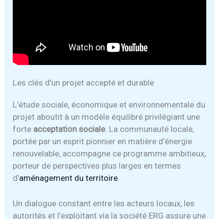
Les clés d’un projet accepté et durable
L’étude sociale, économique et environnementale du
projet aboutit à un modèle équilibré privilégiant une
forte
acceptation sociale
. La communauté locale,
portée par un esprit pionnier en matière d’énergie
renouvelable, accompagne ce programme ambitieux,
porteur de perspectives plus larges en termes
d’
aménagement du territoire
.
Un dialogue constant entre les acteurs locaux, les
autorités et l’exploitant via la société ERG assure une