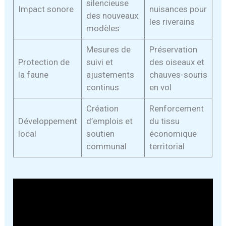
silencieuse
Impact sonore
nuisances pour
des nouveaux
les riverains
modèles
Mesures de
Préservation
Protection de
suivi et
des oiseaux et
la faune
ajustements
chauves-souris
continus
en vol
Création
Renforcement
Développement
d’emplois et
du tissu
local
soutien
économique
communal
territorial