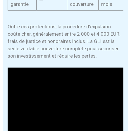
—
garantie
couverture
mois
Outre ces protections, la procédure d’expulsion
coûte cher, généralement entre 2 000 et 4 000 EUR,
frais de justice et honoraires inclus. La GLI est la
seule véritable couverture complète pour sécuriser
son investissement et réduire les pertes.