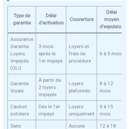
Délai
Type de
Délai
Couverture
moyen
garantie
d’activation
d’expulsion
Assurance
Garantie
3 mois
Loyers et
Loyers
après le
frais de
6 à 9 mois
Impayés
1er impayé
procédure
(GLI)
À partir de
Garantie
Loyers
8 à 12
2 loyers
Visale
plafonnés
mois
impayés
Caution
Dès le 1er
Loyers
9 à 15
solidaire
impayé
uniquement
mois
Sans
Aucune
12 à 18