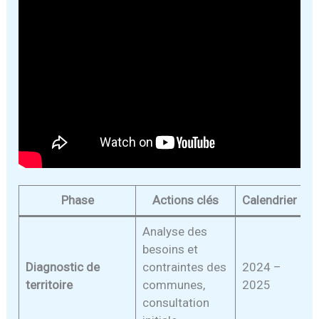
Phase
Actions clés
Calendrier
Analyse des
besoins et
Diagnostic de
contraintes des
2024 –
territoire
communes,
2025
consultation