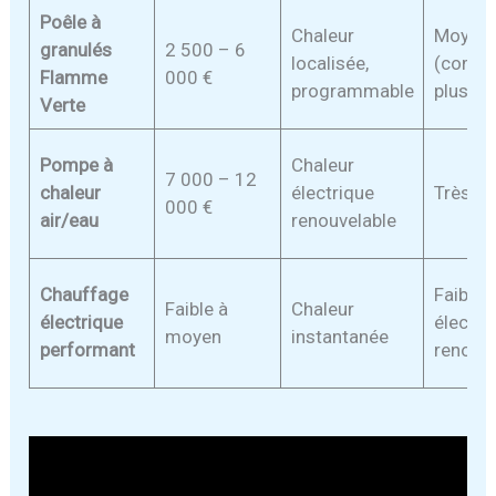
Poêle à
Chaleur
Moyen
granulés
2 500 – 6
localisée,
(combu
Flamme
000 €
programmable
plus pr
Verte
Pompe à
Chaleur
7 000 – 12
chaleur
électrique
Très fa
000 €
air/eau
renouvelable
Chauffage
Faible 
Faible à
Chaleur
électrique
électri
moyen
instantanée
performant
renouve