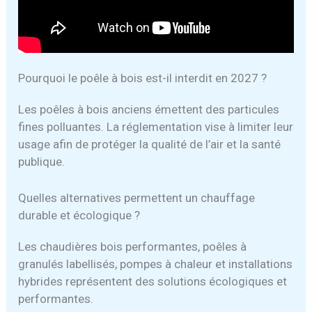
Pourquoi le poêle à bois est-il interdit en 2027 ?
Les poêles à bois anciens émettent des particules
fines polluantes. La réglementation vise à limiter leur
usage afin de protéger la qualité de l’air et la santé
publique.
Quelles alternatives permettent un chauffage
durable et écologique ?
Les chaudières bois performantes, poêles à
granulés labellisés, pompes à chaleur et installations
hybrides représentent des solutions écologiques et
performantes.