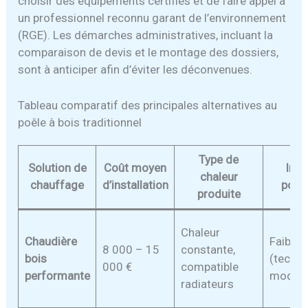
choisir des équipements certifiés et de faire appel à
un professionnel reconnu garant de l’environnement
(RGE). Les démarches administratives, incluant la
comparaison de devis et le montage des dossiers,
sont à anticiper afin d’éviter les déconvenues.
Tableau comparatif des principales alternatives au
poêle à bois traditionnel
Type de
Solution de
Coût moyen
Imp
chaleur
chauffage
d’installation
pollu
produite
Chaleur
Chaudière
Faible
8 000 – 15
constante,
bois
(techno
000 €
compatible
performante
modern
radiateurs