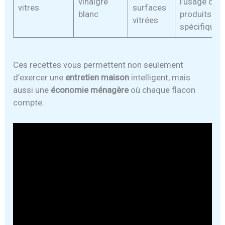
vinaigre
l’usage de
vitres
surfaces
blanc
produits
vitrées
spécifiques
Ces recettes vous permettent non seulement
d’exercer une
entretien maison
intelligent, mais
aussi une
économie ménagère
où chaque flacon
compte.