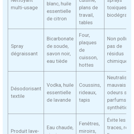
blanc, huile
multi-usage
plans de
toxiques,
essentielle
travail,
biodégrada
de citron
tables
Four,
Bicarbonate
Non polluant
plaques
Spray
de soude,
pas de
de
dégraissant
savon noir,
résidus
cuisson,
eau tiède
chimiques
hottes
Neutralise l
Vodka, huile
Coussins,
mauvaises
Désodorisant
essentielle
rideaux,
odeurs san
textile
de lavande
tapis
parfums
synthétique
Évite les
Fenêtres,
Eau chaude,
traces, rédu
Produit lave-
miroirs,