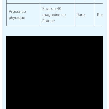
Environ 40
Présence
magasins en
Rare
Rare
physique
France