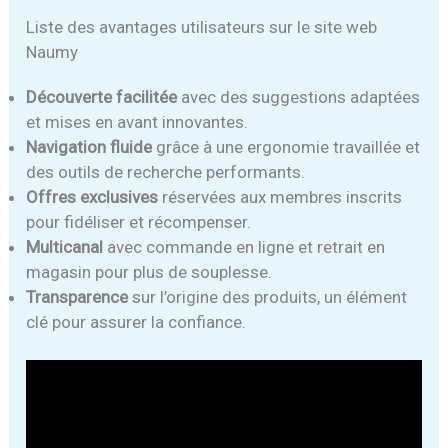
Liste des avantages utilisateurs sur le site web
Naumy
Découverte facilitée
avec des suggestions adaptées
et mises en avant innovantes.
Navigation fluide
grâce à une ergonomie travaillée et
des outils de recherche performants.
Offres exclusives
réservées aux membres inscrits
pour fidéliser et récompenser.
Multicanal
avec commande en ligne et retrait en
magasin pour plus de souplesse.
Transparence
sur l’origine des produits, un élément
clé pour assurer la confiance.