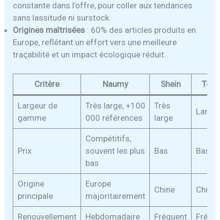
constante dans l’offre, pour coller aux tendances
sans lassitude ni surstock.
Origines maîtrisées
: 60% des articles produits en
Europe, reflétant un effort vers une meilleure
traçabilité et un impact écologique réduit.
Critère
Naumy
Shein
Tem
Largeur de
Très large, +100
Très
Large
gamme
000 références
large
Compétitifs,
Prix
souvent les plus
Bas
Bas
bas
Origine
Europe
Chine
Chine
principale
majoritairement
Renouvellement
Hebdomadaire
Fréquent
Fréqu