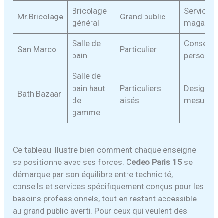
Bricolage
Services
Mr.Bricolage
Grand public
général
magasin
Salle de
Conseil
San Marco
Particulier
bain
personna
Salle de
bain haut
Particuliers
Design s
Bath Bazaar
de
aisés
mesure
gamme
Ce tableau illustre bien comment chaque enseigne
se positionne avec ses forces.
Cedeo Paris 15
se
démarque par son équilibre entre technicité,
conseils et services spécifiquement conçus pour les
besoins professionnels, tout en restant accessible
au grand public averti. Pour ceux qui veulent des