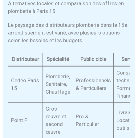
Alternatives locales et comparaison des offres en
plomberie à Paris 15
Le paysage des distributeurs plomberie dans le 15e
arrondissement est varié, avec plusieurs options
selon les besoins et les budgets :
Distributeur
Spécialité
Public cible
Servic
Conseil
Plomberie,
Cedeo Paris
Professionnels
technique
Sanitaire,
15
& Particuliers
Formatio
Chauffage
Finance
Gros
Livraison
œuvre et
Pro &
Point P
Location
second
Particulier
outils
œuvre